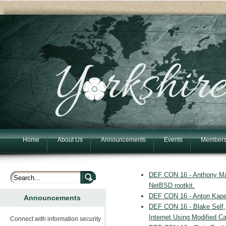
Home
About Us
Announcements
Events
Members
DEF CON 16 - Anthony Mar
NetBSD rootkit.
DEF CON 16 - Anton Kapela
Announcements
DEF CON 16 - Blake Self
Internet Using Modified 
Connect with information security