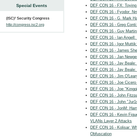
Special Events
DEF CON 16 - FX: Toying
DEF CON 16 - Fyodor: Nma
DEF CON 16 - G. Mark Har
(ISC)² Security Congress
DEF CON 16 - Greg Conti:
http://congress.isc2.org
DEF CON 16 - Guy Martin
DEF CON 16 - Ian Angell: 
DEF CON 16 - Igor Muttik:
DEF CON 16 - James Sh
DEF CON 16 - Jan Newger
DEF CON 16 - Jay Beale: 
DEF CON 16 - Jay Beale: 
DEF CON 16 - Jim O'Leary
DEF CON 16 - Joe Cicero 
DEF CON 16 - Joe "Kingp
DEF CON 16 - John Fitzpat
DEF CON 16 - John "Jur1
DEF CON 16 - JonM: Ham 
DEF CON 16 - Kevin Figue
VLANs Layer 2 Attacks
DEF CON 16 - Kolisar: Whi
Obfuscation