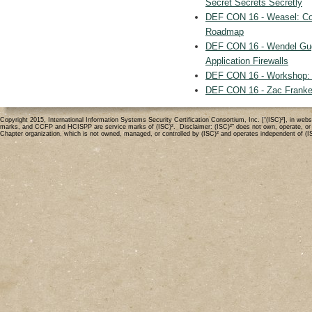
Secret Secrets Secretly
DEF CON 16 - Weasel: Com
Roadmap
DEF CON 16 - Wendel Gugl
Application Firewalls
DEF CON 16 - Workshop:
DEF CON 16 - Zac Franken:
Copyright 2015, International Information Systems Security Certification Consortium, Inc. [“(ISC)²], in 
marks, and CCFP and HCISPP are service marks of (ISC)². Disclaimer: (ISC)²” does not own, operate, or mode
Chapter organization, which is not owned, managed, or controlled by (ISC)² and operates independent of (I