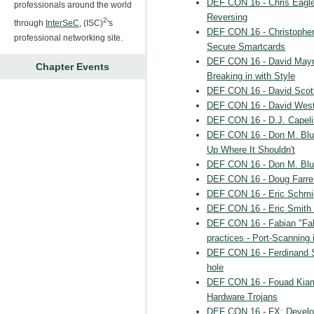
DEF CON 16 - Chris Eagle
professionals around the world
Reversing
2
through
InterSeC
, (ISC)
's
DEF CON 16 - Christopher
professional networking site.
Secure Smartcards
DEF CON 16 - David Mayn
Chapter Events
Breaking in with Style
DEF CON 16 - David Scott
DEF CON 16 - David West
DEF CON 16 - D.J. Capelis
DEF CON 16 - Don M. Blu
Up Where It Shouldn't
DEF CON 16 - Don M. Blu
DEF CON 16 - Doug Farre: 
DEF CON 16 - Eric Schmie
DEF CON 16 - Eric Smith &
DEF CON 16 - Fabian "Fab
practices - Port-Scanning
DEF CON 16 - Ferdinand S
hole
DEF CON 16 - Fouad Kiam
Hardware Trojans
DEF CON 16 - FX: Develo